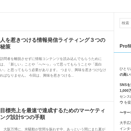
人を惹きつける情報発信ライティング３つの
Profi
秘策
訪問者を離脱させずに情報コンテンツを読み込んでもらうために
は、「新しい」ことや「へ〜っ」って思ってもらうことや「面白
ひとり
い」と思ってもらう必要があります。 つまり、興味を惹きつけなけ
の高い
ればなりません。 今回は、興味を惹きつける...
SNS
1,0
センス
ウ
を提
目標売上を最速で達成するためのマーケティ
〜サー
ング設計5つの手順
大手広
インタ
大阪万博に、米騒動が世間を賑わす中、あっという間にまた夏が