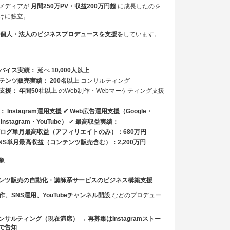
メディアが
月間250万PV・収益200万円超
に成長したのを
けに独立。
個人・法人のビジネスプロデュースを支援を
しています。
バイス実績：
延べ
10,000人以上
テンツ販売実績：
200名以上
コンサルティング
支援：
年間50社以上
のWeb制作・Webマーケティング支援
S：
Instagram運用支援 ✔ Web
広告運用支援（Google・
Instagram・YouTube）
✔
最高収益実績：
ログ単月最高収益（アフィリエイトのみ）：680万円
NS単月最高収益（コンテンツ販売含む）：2,200万円
象
ンツ販売の自動化・講師系サービスのビジネス構築支援
制作、SNS運用、YouTubeチャンネル開設
などのプロデュー
ンサルティング（現在満席）
→
再募集はInstagramストー
で告知