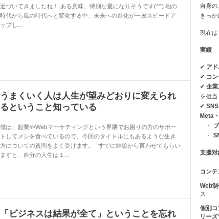
自身の
近づいてきましたね！ ある意味、特別な夏になりそうです(^^) 地の
時代から風の時代へと変化する中、未来への進化が一層スピードア
きっか
ップし...
現在は
実績
✔
アド
✔
コン
✔
企業
うまくいく人は人生が望みどおりに変えられ
を担当
るということ知っている
✔
SN
Meta・
・
ブ
僕は、起業やWebマーケティングという界隈でお困りの方のサポー
・
S
トしてメシを食べているので、今回のタイトルにもあるような生き
方についての質問をよく受けます。 すでに結論から言わせてもらい
支援対
ますと、自分の人生は１...
コンテ
Web
ス
個別コ
「ビジネスは結果が全て」ということを忘れ
リーズ