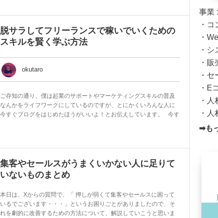
事業 
・コ
脱サラしてフリーランスで稼いでいくための
・W
スキルを賢く学ぶ方法
・シ
・販
okutaro
・セ
・E
ご存知の通り、僕は起業のサポートやマーケティングスキルの普及
・人
なんかをライフワークにしているのですが、とにかくいろんな人に
・人
今すぐブログをはじめたほうがいいよ！とお伝えしています。 今す
➡も
集客やセールスがうまくいかない人に足りて
いないものまとめ
本日は、Xからの質問で、「 押しが弱くて集客やセールスに困って
いるでございます・・・」というお困りごとがありましたので、そ
れを劇的に改善するための方法について、解説していこうと思いま