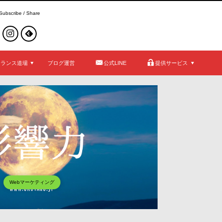
Subscribe / Share
ーランス道場
ブログ運営
公式LINE
提供サービス
何も持たない人が１か
方法
資金ゼロ、人脈ゼロ、スキルもゼロ、そ
たら、当然ですがものすごく大変です。
状態から紆余曲折ありな...