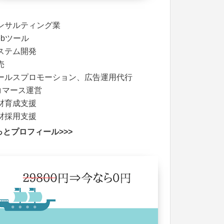
:
ンサルティング業
ebツール
ステム開発
売
ールスプロモーション、広告運用代行
コマース運営
材育成支援
材採用支援
っとプロフィール>>>